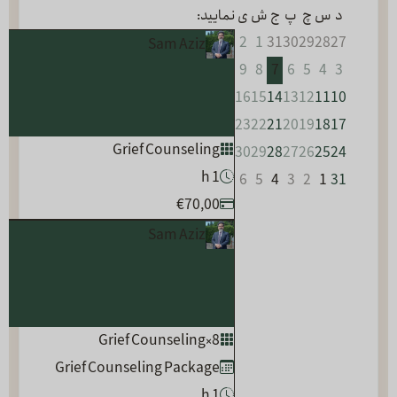
د
س
چ
پ
ج
ش
ی
نمایید:
2
1
31
30
29
28
27
Sam Aziz
9
8
7
6
5
4
3
16
15
14
13
12
11
10
23
22
21
20
19
18
17
Grief Counseling
30
29
28
27
26
25
24
1 h
6
5
4
3
2
1
31
€70,00
Sam Aziz
Grief Counseling
×
8
Grief Counseling Package
1 h