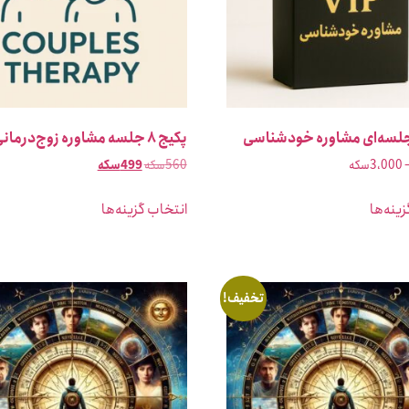
پکیج ۸ جلسه مشاوره زوج‌درمانی
3،000
سکه
560
سکه
499
سکه
ینه‌ها
انتخاب گزینه‌ها
تخفیف!