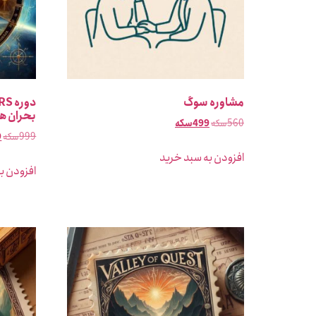
مشاوره سوگ
بحران ه
560
سکه
499
سکه
999
سکه
9
افزودن به سبد خرید
افزودن ب