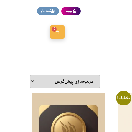
ورود
ثبت نام
0
تخفیف!