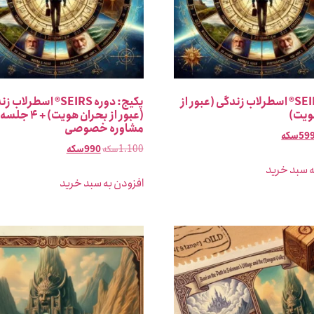
دوره SEIRS® اسطرلاب زندگی (عبور از
پکیج: دوره SEIRS® اسطرلا
ویت)
(عبور از بحران هویت) + ۴ جلسه
مشاوره خصوصی
59
سکه
1،100
سکه
990
سکه
ه سبد خرید
افزودن به سبد خرید