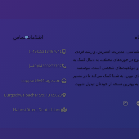
ه
اطلاعات تماس
نه خودشناسی، مدیریت استرس، و رشد فردی
15218467641(49+)
ع در حوزه‌های مختلف، به دنبال کمک به
64309273797(49+)
نی و موفقیت‌های شخصی است. موسسه
‌های نوین، به شما کمک می‌کند تا در مسیر
support@44tage.com​
ه بهترین نسخه از خودتان تبدیل شوید.
Burgschwalbacher Str. 13 65623
Hahnstätten, Deutschland