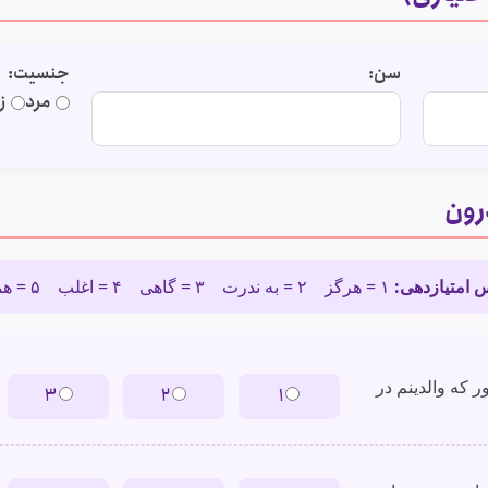
سن:
جنسیت:
مرد
ز
 امتیازدهی:
۱ = هرگز ۲ = به ندرت ۳ = گاهی ۴ = اغلب ۵ = همیشه
 که والدینم در
۳
۲
۱