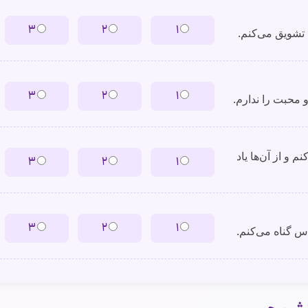
۳
۲
۱
۳
۲
۱
م و از آن‌ها یاد
۳
۲
۱
۳
۲
۱