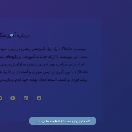
درباره آموزشگا
موسسه «44تاگ» یک نهاد آموزشی پیشرو در زمی
است. این موسسه با ارائه خدمات آموزشی و پکیج‌های متنو
افراد برای شناخت بهتر خود و رسیدن به آرامش درو
«44تاگ» با بهره‌گیری از تیمی مجرب و استفاده از تکنیک
رشد فردی و کشف استعدادهای نهفته خود قدم بردارید و ب
کلیه حقوق برای موسسه 44Tage محفوظ می باشد.