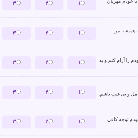
با خودم مهربان
۳
۲
۱
ه همیشه مرا
۳
۲
۱
دم را آرام کنم و به
۳
۲
۱
۳
۲
۱
ودم توجه کافی
۳
۲
۱