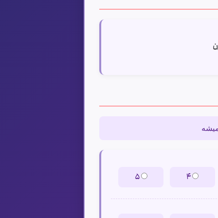
ن
۵
۴