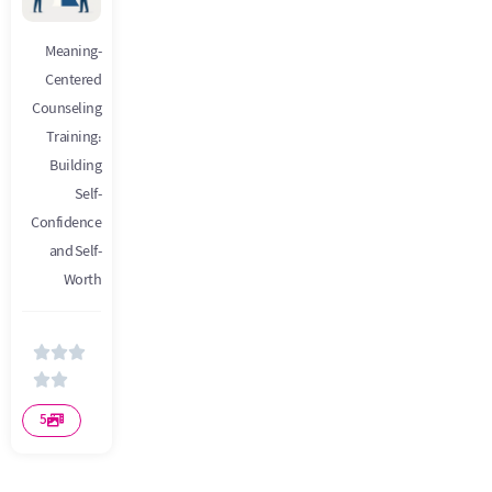
Meaning-
Centered
Counseling
Training:
Building
Self-
Confidence
and Self-
Worth





5