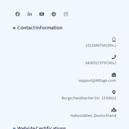
Contact Information
15218467641(49+)
64309273797(49+)
support@44tage.com​
Burgschwalbacher Str. 13 65623
Hahnstätten, Deutschland
Website Certifications