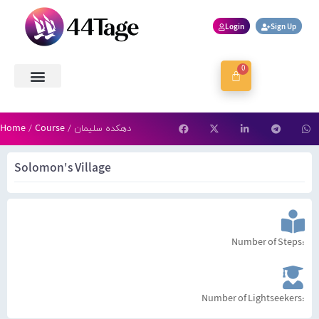
Login
Sign Up
0
About Us
Contact Us
Book a Session
Home
Course
/ دهکده سلیمان
/
Solomon's Village
Number of Steps:
Number of Lightseekers: