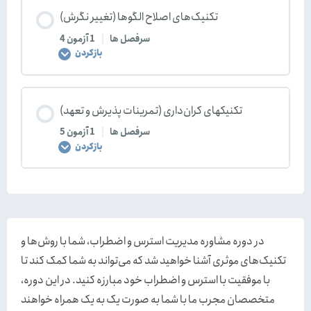
محتوای درس
تکنیک‌های اصلاح الگوها (تغییر نگرش)
0/5 مرحله
تکمیل 0%
الگوریتم زمانبان (مدیریت زمان)
سوالات ماساژ
4 سر‌فصل ها
|
1 آزمون
بازکردن
راهنمای نحوه تعیین اولویت‌ها (مرحله دوم زمانبان)
Introduction
محتوای درس
تکنیکهای کران‌داری (تمرینات پذیرش و تعهد)
0/4 مرحله
تکمیل 0%
نکات قابل توجه در اولویت‌بندی
تصویرسازی فریم (تصویرسازی با چشم بسته)
5 سر‌فصل ها
|
1 آزمون
بازکردن
سوالات مدیریت زمان
آشنایی با تکنیک‌های دوم و سوم تصویرسازی
Introduction
محتوای درس
0/5 مرحله
تکمیل 0%
تصویرسازی موضوعی
تمرکز بر اتفاقات مثبت
در دوره مشاوره مدیریت استرس و اضطراب، شما با روش‌ها و
تکنیک‌های موثری آشنا خواهید شد که می‌تواند به شما کمک کند تا
تصویرسازی هدفمند (ویژه نورجویان ممتاز)
تمرین گوی مهر (نظر بر گوی و ارزیابی مثبت)
Introduction
با موفقیت با استرس و اضطراب خود مبارزه کنید. در این دوره،
متخصصان مجرب ما با شما به صورت یک به یک همراه خواهند
سوالات تکنیک‌های تصویرسازی
تمرین تغییر زبان داخلی
پذیرش شرایط حاضر