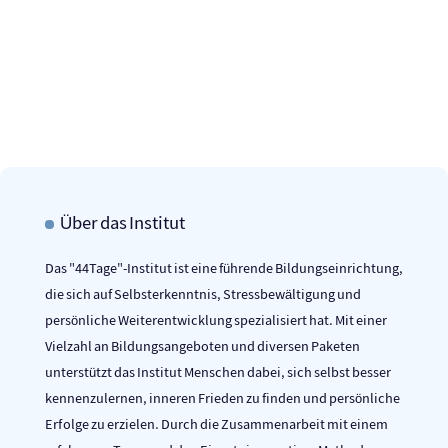
ثبت نام
Passwort vergessen?
Über das Institut
Das "44Tage"-Institut ist eine führende Bildungseinrichtung,
die sich auf Selbsterkenntnis, Stressbewältigung und
persönliche Weiterentwicklung spezialisiert hat. Mit einer
Vielzahl an Bildungsangeboten und diversen Paketen
unterstützt das Institut Menschen dabei, sich selbst besser
kennenzulernen, inneren Frieden zu finden und persönliche
Erfolge zu erzielen. Durch die Zusammenarbeit mit einem