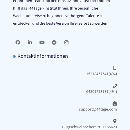
erfahrenen Team und den Einsatz innovativer Methoden
hilft das "44Tage"-Institut Ihnen, Ihre persönliche
Wachstumsreise zu beginnen, verborgene Talente zu
entdecken und die beste Version Ihrer selbst zu werden.
Kontaktinformationen
15218467641(49+)
64309273797(49+)
support@44tage.com​
Burgschwalbacher Str. 13 65623