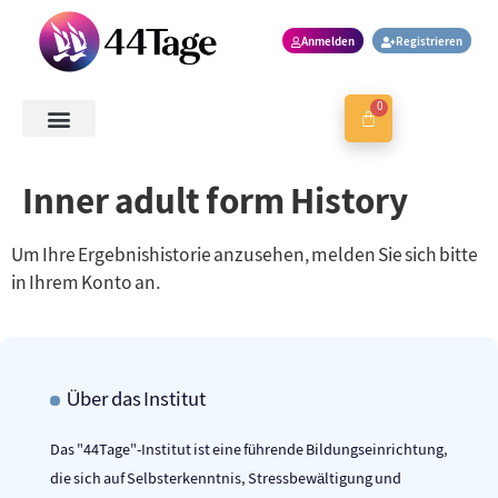
Anmelden
Registrieren
0
Kontaktieren Sie uns
Sitzung buchen
Inner adult form History
Um Ihre Ergebnishistorie anzusehen, melden Sie sich bitte
in Ihrem Konto an.
Über das Institut
Das "44Tage"-Institut ist eine führende Bildungseinrichtung,
die sich auf Selbsterkenntnis, Stressbewältigung und