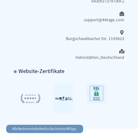
64309273797(49+)
support@44tage.com​
Burgschwalbacher Str. 13 65623
Hahnstätten, Deutschland
Website-Zertifikate
Alle Rechte vorbehalten für das Institut 44Tage.