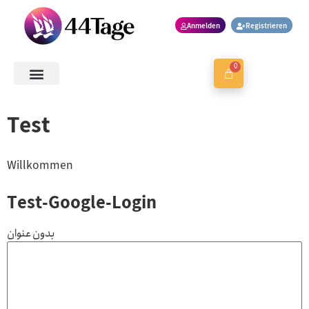
Anmelden
Registrieren
0
Kontaktieren Sie uns
Sitzung buchen
Test
Willkommen
Test-Google-Login
بدون عنوان