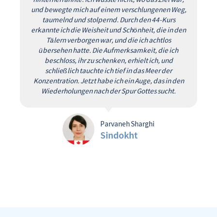
hinterherrannte. Ich wusste nicht, wo das Ziel war,
und bewegte mich auf einem verschlungenen Weg,
taumelnd und stolpernd. Durch den 44-Kurs
erkannte ich die Weisheit und Schönheit, die in den
Tälern verborgen war, und die ich achtlos
übersehen hatte. Die Aufmerksamkeit, die ich
beschloss, ihr zu schenken, erhielt ich, und
schließlich tauchte ich tief in das Meer der
Konzentration. Jetzt habe ich ein Auge, das in den
Wiederholungen nach der Spur Gottes sucht.
Parvaneh Sharghi
Sindokht