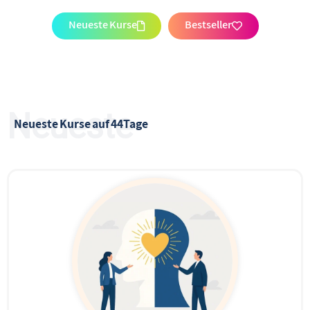
Neueste Kurse
Bestseller
Neueste
Neueste Kurse auf 44Tage