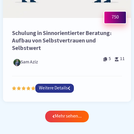
750
Schulung in Sinnorientierter Beratung:
Aufbau von Selbstvertrauen und
Selbstwert
5
11
Sam Aziz
Weitere Details





Mehr sehen...