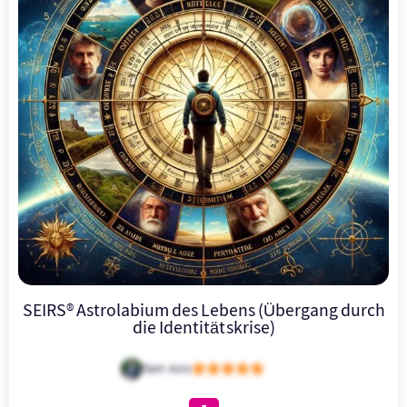
SEIRS® Astrolabium des Lebens (Übergang durch
die Identitätskrise)





Sam Aziz